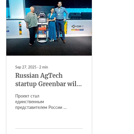
Sep 27, 2025
∙
2
min
Russian AgTech
startup Greenbar will
present vertical
Проект стал
farming innovations
единственным
представителем России в
at the G20 summit in
рамках конкурса MSME
South Africa.
Digital Innovation
Challenge 2025, что
подчеркивает мировое