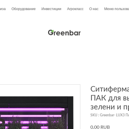
иза
Оборудование
Инвестиции
Агрокласс
О нас
Меню пользов
Ситиферма
ПАК для в
зелени и п
SKU : Greenbar- LUX3 
Prix
0,00 RUB