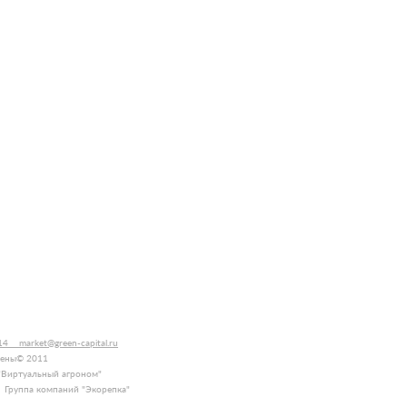
0-14
market@green-capital.ru
щены© 2011
"Виртуальный агроном"
].
Группа компаний "Экорепка"