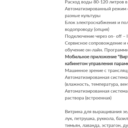
Расход воды 80-120 литров в
Автоматизированный режим ф
разные культуры
Блок электроснабжения и по
водопроводу (опция)
Подключение через on- off – 
Сервисное сопровождение и
обучение он-лайн.
Программн
Мобильное приложение
"Вир
кабинетом управления парам
Машинное зрение с трансляц
Автоматизированная систем
(влажность, температура, вен
Автоматизированная система
раствора (встроенная)
Витрина для выращивания з
лук, петрушк
а
, руккол
а
, бази
тимьян, лаванда, эстрагон, 