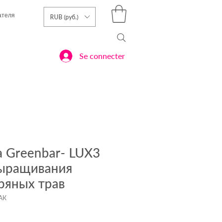
ателя
RUB (руб.)
Se connecter
 Greenbar- LUX3
ыращивания
ряных трав
ПАК