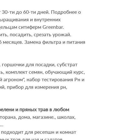
 30-ти до 60-ти дней. Подробнее о
выращивания и внутренних
дельцам ситиферм
Greenbar
.
ить, посадить, срезать урожай.
6 месяцев. Замена фильтра и питания
 горшочки для посадки, субстрат
сь, комплект семян, обучающий курс,
 агроном", набор тестирования Рн и
й, прибор для измерения рн,
зелени и пряных трав в любом
торана, дома, магазине.
, школах,
..
 подходит для ресепшн и комнат
ых трав для чая и салатов.