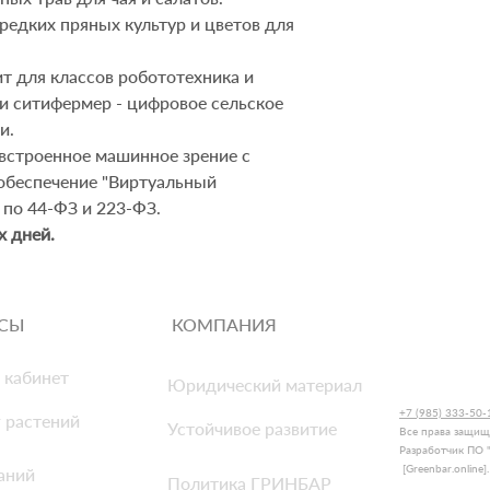
едких пряных культур и цветов для
т для классов робототехника и
и ситифермер
- цифровое сельское
ии
.
встроенное машинное зрение с
обеспечение "Виртуальный
 по 44-ФЗ и 223-ФЗ.
х дней.
РСЫ
КОМПАНИЯ
 кабинет
Юридический материал
+7 (985) 333-5
 растений
Устойчивое развитие
Все права защи
Разработчик
ПО 
[Greenbar.online
аний
Политика ГРИНБАР