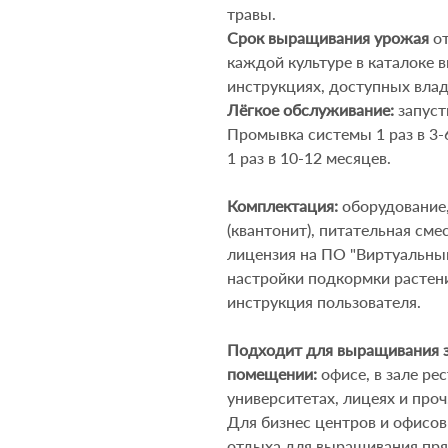
трав
ы
.
Срок выращивания урожая
от
каждой культуре в каталоке 
инструкциях, доступных вла
Лёгкое обслуживание:
запуст
Промывка системы 1 раз в 3-
1 раз в 10-12 месяцев.
Комплектация:
оборудование,
(квантонит), питательная сме
лицензия на ПО "Виртуальный
настройки подкормки растени
инструкция пользователя.
Подходит для выращивания
помещении:
офисе,
в зале рес
университетах, лицеях и проч.
Для бизнес центров и офисов
отдыха для выращивания прян