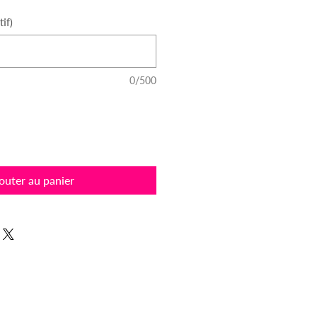
if)
0/500
outer au panier