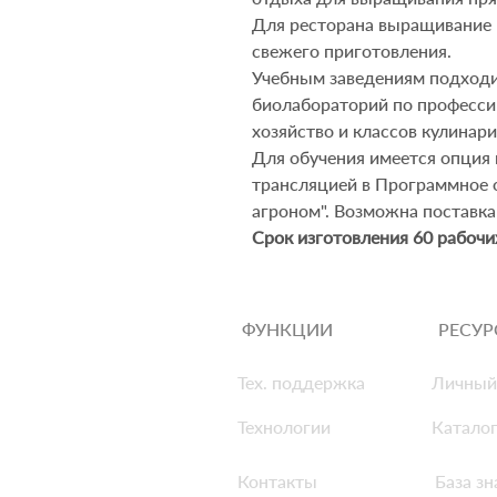
Для ресторана выращивание р
свежего приготовления.
Учебным заве
д
ениям подходи
биолабораторий по професси
хозяйство
и классов кулинар
Для обучения имеется опция 
трансляцией в Программное 
агроном". Возможна поставка
Срок изготовления 60 рабочи
ФУНКЦИИ
РЕСУ
Тех. поддержка
Личный
Технологии
Каталог
Контакты
База зн