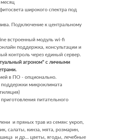
 месяц
итосвета широкого спектра под
лива
.
Подключение к центральному
line встроенный модуль wi-fi
 онлайн поддержка
, консультации и
ый контроль через единый сервер
.
туальный агроном"
с личными
етрами.
ией в ПО - опционально
.
а поддержки микроклимата
тиляция)
 приготовления питательного
елени
и пряных трав
из семя
н
:
укроп,
лик, салат
ы
, кинз
а, мята, розмарин,
душица
и др
... ц
вет
ы
,
ягоды,
лечебны
е