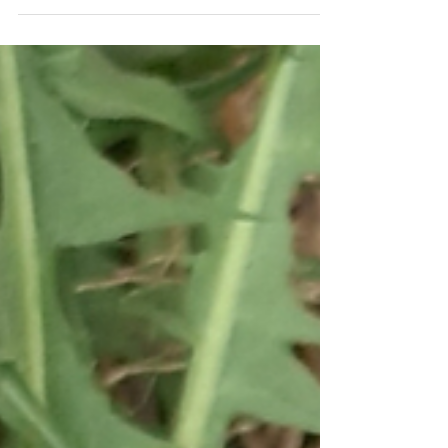
прошедшую тысячи километров в вакуумной
упаковке, и живем в ритме, где «спокойствие»
стало роскошью. В этой среде наш организм
работает на износ, пытаясь нейтрализовать
токсины, заглушить шум стресса и восполнить
дефицит питательных веществ. И здесь на
сцену выходят не аптечные баночки с
непонятным составом, а самые обычные пряные
и лекарственные травы. Для жител