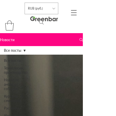
RUB (руб.)
Новости
Все посты
Все посты
Технологии,
производство
Новости,
анонсы,
события
Курсы и
семинары
Растения
Интсукции и