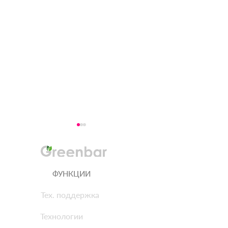
ФУНКЦИИ
Тех. поддержка
Комплекс для
Гид по покупке
Технологии
агрокласса:
франшизы агроб