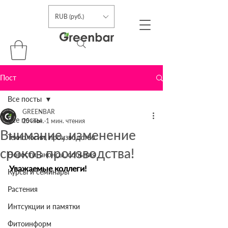
RUB (руб.)
Пост
Все посты
GREENBAR
Все посты
25 июн.
1 мин. чтения
Внимание, изменение
Технологии, производство
сроков производства!
Новости, анонсы, события
Уважаемые коллеги!
Курсы и семинары
Растения
Интсукции и памятки
Фитоинформ