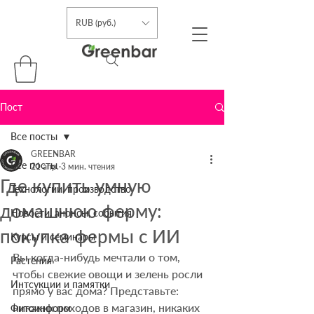
RUB (руб.)
Пост
Все посты
GREENBAR
Все посты
21 апр.
3 мин. чтения
Где купить умную
Технологии, производство
домашнюю ферму:
Новости, анонсы, события
покупка фермы с ИИ
Курсы и семинары
Вы когда-нибудь мечтали о том, 
Растения
чтобы свежие овощи и зелень росли 
Интсукции и памятки
прямо у вас дома? Представьте: 
никаких походов в магазин, никаких 
Фитоинформ