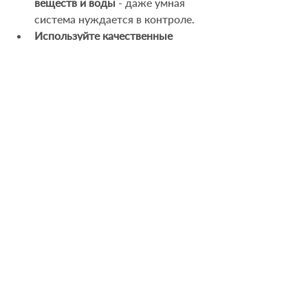
веществ и воды
 - даже умная 
система нуждается в контроле.
Используйте качественные 
семена и субстраты
 - залог 
хорошего урожая.
Не бойтесь экспериментировать! 
Умная ферма - это ваш личный 
помощник в мире растений.
Готовы сделать шаг в будущее? 
Умная домашняя ферма с ИИ - это не 
просто техника, это новый образ 
жизни и бизнеса. Не упустите шанс 
стать первопроходцем в мире 
вертикального фермерства!