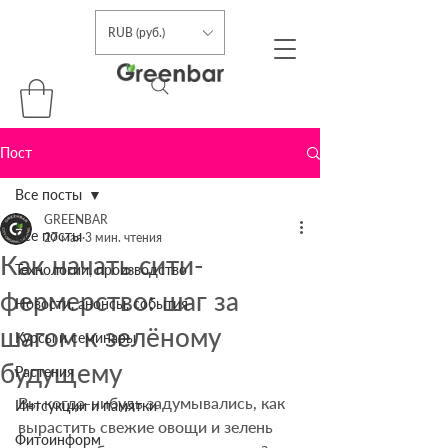
RUB (руб.)
Пост
Все посты
GREENBAR
Все посты
27 мая
3 мин. чтения
Как начать сити-
Технологии, производство
фермерство: шаг за
Новости, анонсы, события
шагом к зелёному
Курсы и семинары
будущему
Растения
Вы когда-нибудь задумывались, как 
Интсукции и памятки
вырастить свежие овощи и зелень 
Фитоинформ