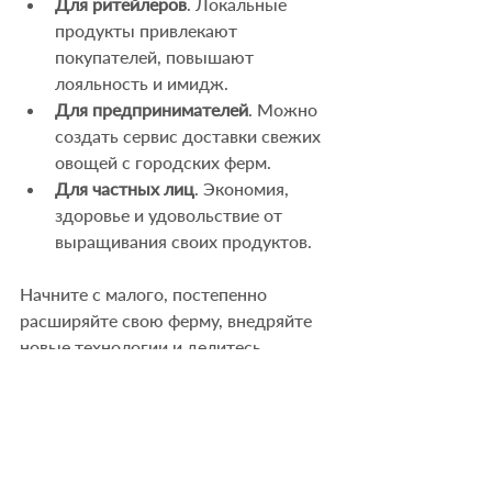
Для ритейлеров
. Локальные 
продукты привлекают 
покупателей, повышают 
лояльность и имидж.
Для предпринимателей
. Можно 
создать сервис доставки свежих 
овощей с городских ферм.
Для частных лиц
. Экономия, 
здоровье и удовольствие от 
выращивания своих продуктов.
Начните с малого, постепенно 
расширяйте свою ферму, внедряйте 
новые технологии и делитесь 
опытом с другими. Сити-фермерство 
- это движение, которое объединяет 
людей и меняет города.