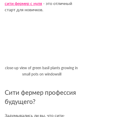
сити фермер с нуля
 - это отличный 
старт для новичков.
close-up view of green basil plants growing in 
small pots on windowsill
Сити фермер профессия 
будущего?
Задумывались ли вы, что сити-