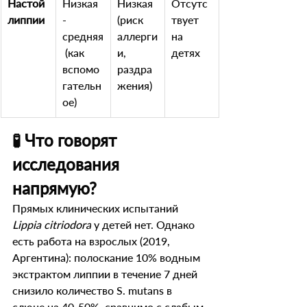
Настой 
Низкая 
Низкая 
Отсутс
липпии
- 
(риск 
твует 
средняя
аллерги
на 
 (как 
и, 
детях
вспомо
раздра
гательн
жения)
ое)
🧪 Что говорят 
исследования 
напрямую?
Прямых клинических испытаний 
Lippia citriodora
 у детей нет. Однако 
есть работа на взрослых (2019, 
Аргентина): полоскание 10% водным 
экстрактом липпии в течение 7 дней 
снизило количество S. mutans в 
слюне на 40-50%, сравнимо с слабым 