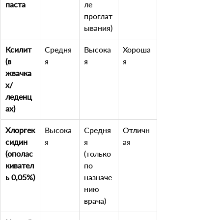
паста
ле 
проглат
ывания)
Ксилит 
Средня
Высока
Хороша
(в 
я
я
я
жвачка
х/
леденц
ах)
Хлоргек
Высока
Средня
Отличн
сидин 
я
я 
ая
(ополас
(только 
кивател
по 
ь 0,05%)
назначе
нию 
врача)