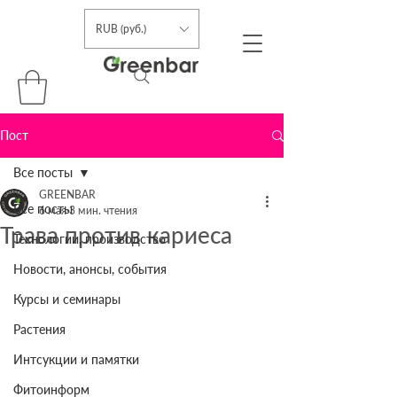
RUB (руб.)
Пост
Все посты
GREENBAR
Все посты
6 мая
3 мин. чтения
Трава против кариеса
Технологии, производство
Новости, анонсы, события
Курсы и семинары
Растения
Интсукции и памятки
Фитоинформ