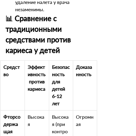
удаление налета у врача 
незаменимы.
📊 Сравнение с 
традиционными 
средствами против 
кариеса у детей
Средст
Эффект
Безопас
Доказа
во
ивность
ность 
нность
 против 
для 
кариеса
детей 
6-12 
лет
Фторсо
Высока
Высока
Огромн
держа
я
я (при 
ая
щая 
контро