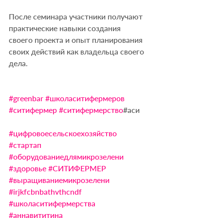
После семинара участники получают 
практические навыки создания 
своего проекта и опыт планирования 
своих действий как владельца своего 
дела. 
#greenbar
#школаситифермеров
#ситифермер
#ситифермерство
#аси 
#цифровоесельскоехозяйство
#стартап
#оборудованиедлямикрозелени
#здоровье
#СИТИФЕРМЕР
#выращиваниемикрозелени
#irjkfcbnbathvthcndf
#школаситифермерства
#аннавититина