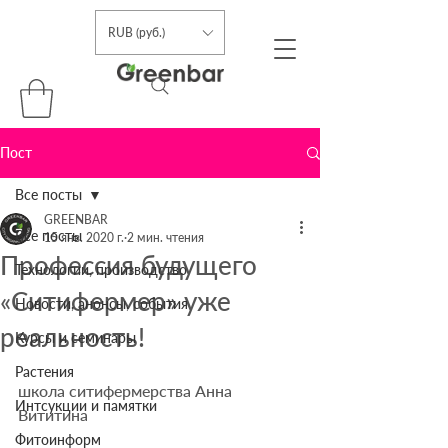
RUB (руб.)
Пост
Все посты
GREENBAR
Все посты
15 янв. 2020 г.
2 мин. чтения
Профессия будущего
Технологии, производство
«Ситифермер» уже
Новости, анонсы, события
реальность!
Курсы и семинары
Растения
школа ситифермерства Анна 
Интсукции и памятки
Вититина
Фитоинформ