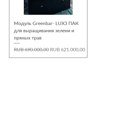
Модуль Greenbar- LUX3 ПАК
для выращивания зелени и
пряных трав
Harga Reguler
Harga Promosi
RUB 690.000,00
RUB 621.000,00