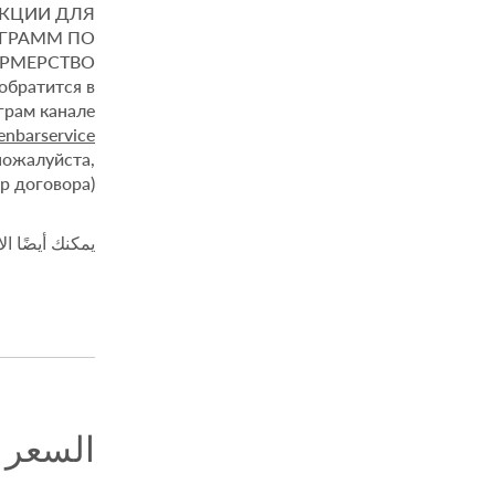
УКЦИИ ДЛЯ
ОГРАММ ПО
РМЕРСТВО
обратится в
enbarservice
пожалуйста,
р договора)
يمكنك أيضًا ال
السعر