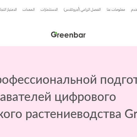
خدم
معلومات عنا
الفصل الزراعي (أجروكلاس)
الاستثمارات
المعدات
الامتياز التج
рофессиональной подго
авателей цифрового
кого растениеводства G