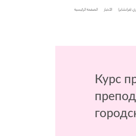
اري (فرانشايز)
الأخبار
الصفحة الرئيسية
Курс п
препод
городс