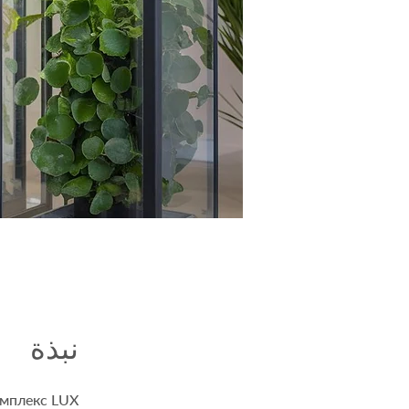
نبذة
мплекс LUX