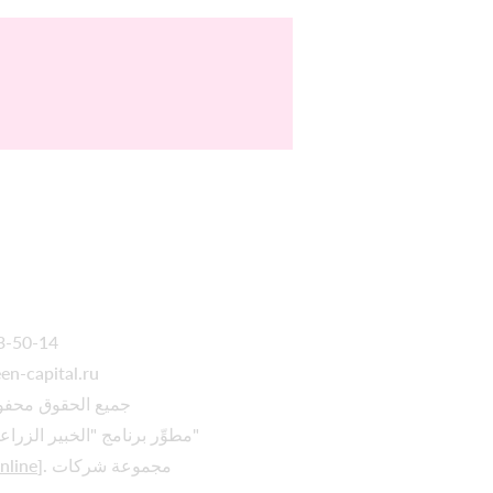
33-50-14
n-capital.ru
جميع الحقوق محفوظة
مطوِّر برنامج "الخبير الزراعي الافتراضي"
]. مجموعة شركات
nline