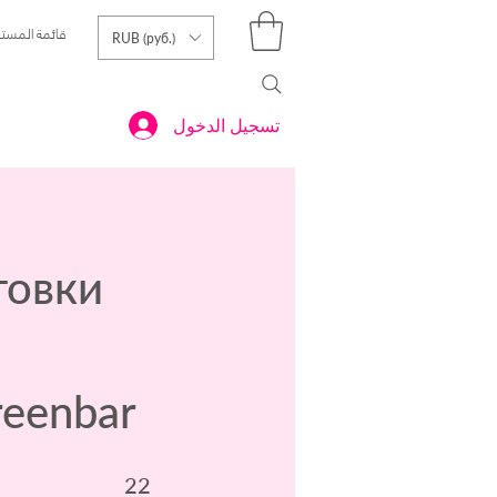
قائمة المست
RUB (руб.)
تسجيل الدخول
товки
reenbar
22 خطوة
22