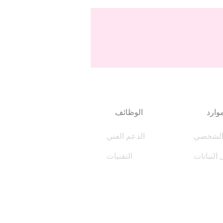
وارد
الوظائف
الشخصي
الدعم الفني
 النباتات
التقنيات