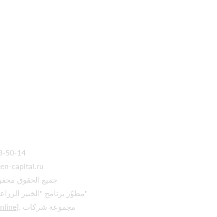
33-50-14
n-capital.ru
جميع الحقوق محفوظة
مطوِّر برنامج "الخبير الزراعي الافتراضي"
]. مجموعة شركات
nline