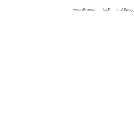
اري (فرانشايز)
الأخبار
الصفحة الرئيسية