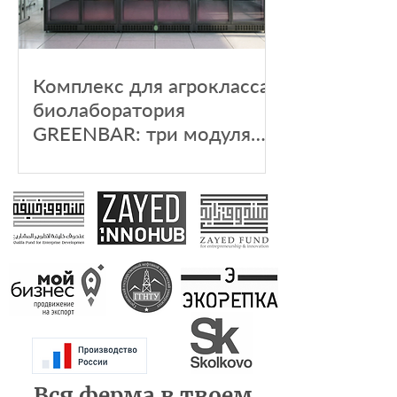
Комплекс для агрокласса:
биолаборатория
GREENBAR: три модуля
для изучения мира ягод,
овощей и зелени
Вся ферма в твоем