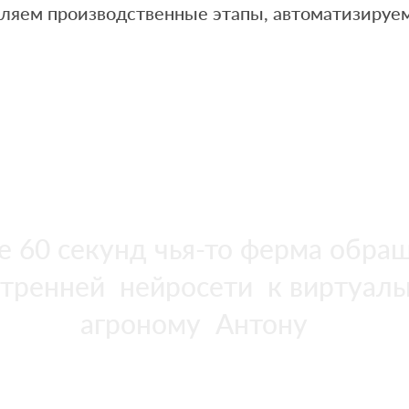
ляем производственные этапы, автоматизируем
 60 секунд чья-то ферма обра
утренней нейросети к виртуал
агроному Антону