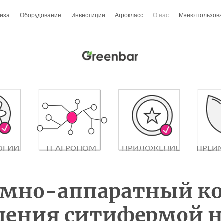
иза
Оборудование
Инвестиции
Агрокласс
О нас
Меню пользов
ОГИИ
IT АГРОНОМ
ПРИЛОЖЕНИЕ
ПРЕИ
ммно-аппаратный к
ления ситифермой н