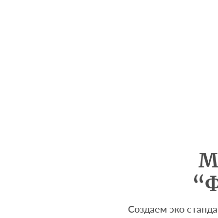
М
“Ф
Создаем эко станда