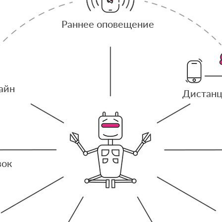
Раннее оповещение
айн
Дистанц
вок