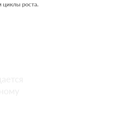
 циклы роста.
щается
ьному