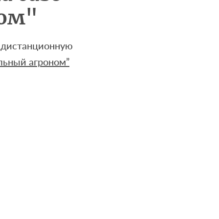
ом"
 дистанционную
льный агроном”