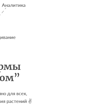
Аналитика
ивание
ермы
ном”
но для всех,
ия растений ✌️