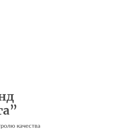
нд
га”
тролю качества