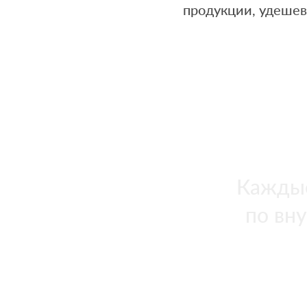
продукции, удешев
Каждые
по вн