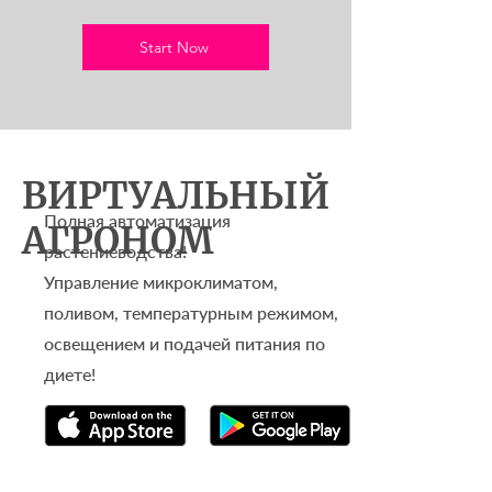
Start Now
ВИРТУАЛЬНЫЙ
Полная автоматизация
АГРОНОМ
растениеводства!
Управление микроклиматом,
поливом, температурным режимом,
освещением и подачей питания по
диете!