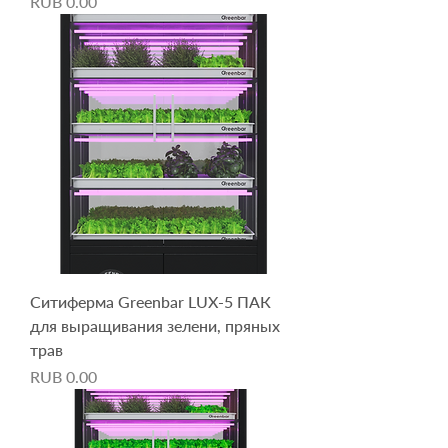
Price
RUB 0.00
Ситиферма Greenbar LUX-5 ПАК
для выращивания зелени, пряных
трав
Price
RUB 0.00