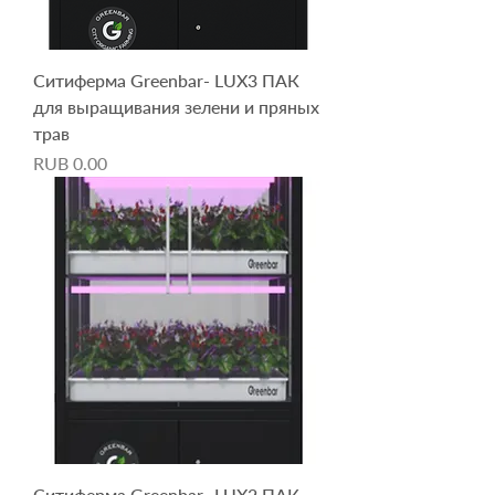
Ситиферма Greenbar- LUX3 ПАК
для выращивания зелени и пряных
трав
Price
RUB 0.00
Ситиферма Greenbar- LUX2 ПАК