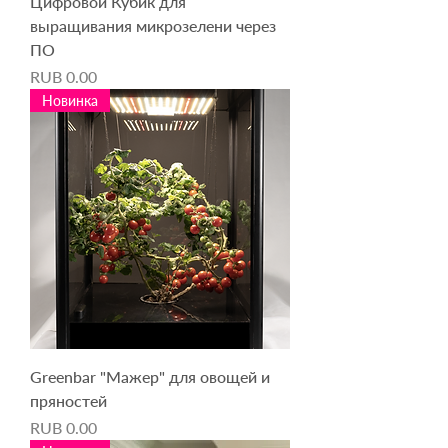
Цифровой Кубик для
выращивания микрозелени через
ПО
Price
RUB 0.00
Новинка
Greenbar "Мажер" для овощей и
пряностей
Price
RUB 0.00