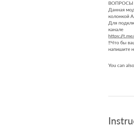
ВОПРОСЫ
Данная мод
колонкой А
Для подклю
https://t.m
​‼️Что бы 
напишите н
You can also
Instru