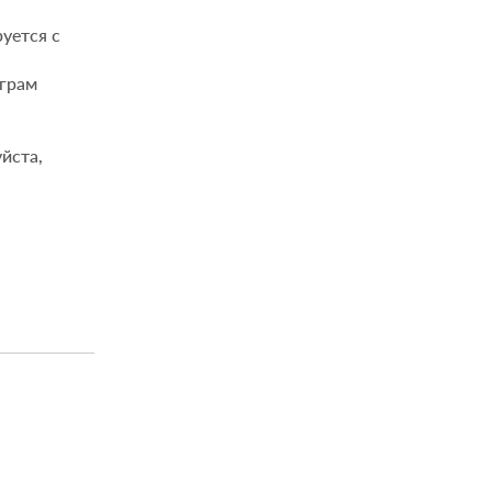
уется с
еграм
йста,