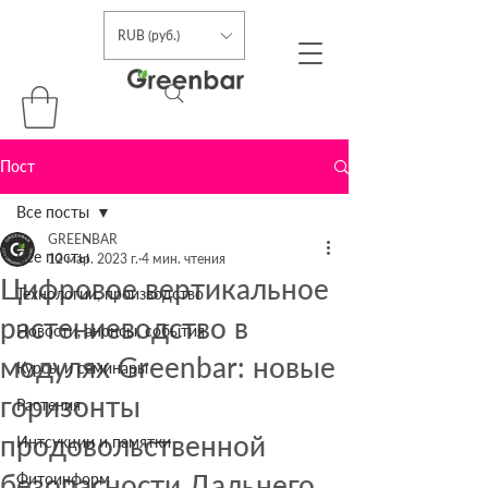
RUB (руб.)
Пост
Все посты
GREENBAR
Все посты
12 мар. 2023 г.
4 мин. чтения
Цифровое вертикальное
Технологии, производство
растениеводство в
Новости, анонсы, события
модулях Greenbar: новые
Курсы и семинары
горизонты
Растения
продовольственной
Интсукции и памятки
безопасности Дальнего
Фитоинформ