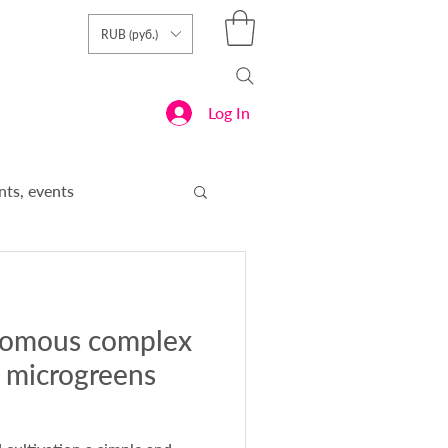
RUB (руб.)
Log In
ts, events
Plants
nomous complex
n microgreens