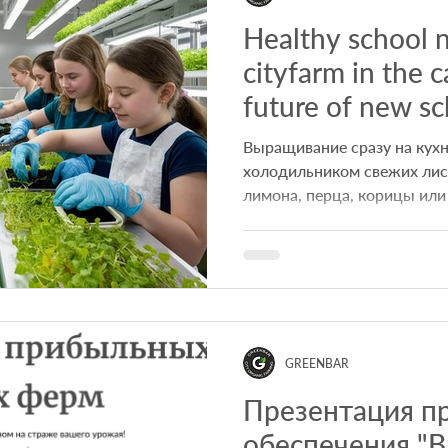
Healthy school n
cityfarm in the 
future of new sc
Выращивание сразу на кух
холодильником свежих лист
лимона, перца, корицы или
GREENBAR
Презентация п
обеспечения "