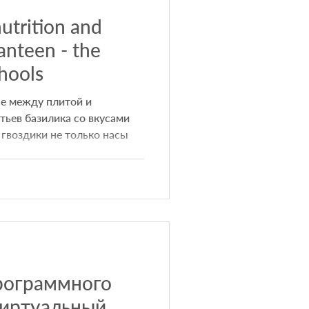
utrition and
canteen - the
hools
не между плитой и
ьев базилика со вкусами
 гвоздики не только насы
рограммного
Виртуальный