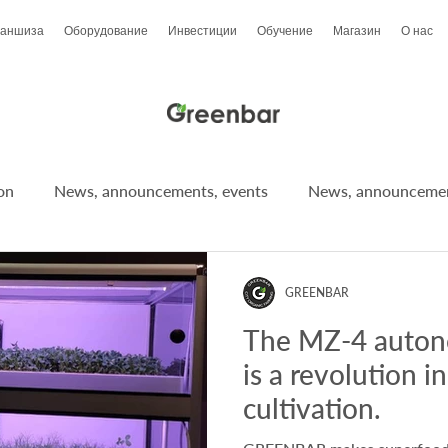
аншиза
Оборудование
Инвестиции
Обучение
Магазин
О нас
on
News, announcements, events
News, announcemen
Courses and seminars
News, announcements, events
GREENBAR
The MZ-4 auto
is a revolution i
cultivation.