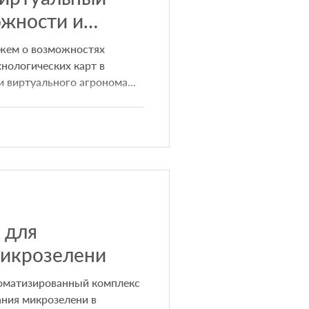
ожности и
жем о возможностях
нологических карт в
 виртуального агронома...
 для
икрозелени
оматизированный комплекс
ия микрозелени в