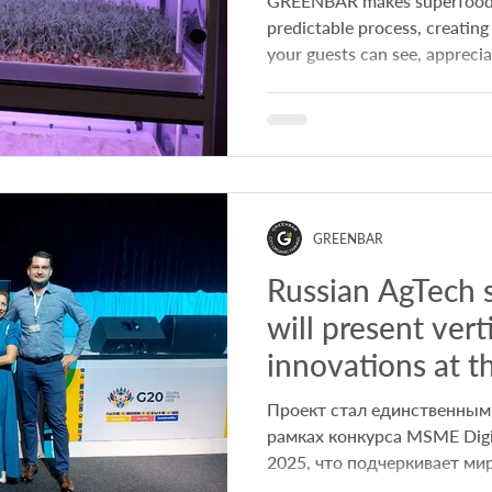
GREENBAR makes superfood c
predictable process, creating
your guests can see, appreciat
GREENBAR
Russian AgTech 
will present vert
innovations at 
South Africa.
Проект стал единственным
рамках конкурса MSME Digit
2025, что подчеркивает ми
технологий в сферAgTechе агроинн