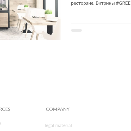
ресторане. Витрины #GRE
размер...
RCES
COMPANY
s
legal material