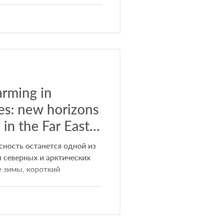
ринбар»), разработчик
м для вертикального
 для представления
 престижном
 MSME Digital Innovation
роходит в эти дни в Южно-
farming in
s: new horizons
 in the Far East
ность останется одной из
 северных и арктических
 зимы, короткий