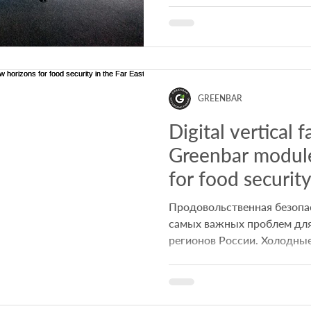
компания Greenbar (МИП «Г
закрытых модульных систе
фермерства, была выбрана
Российской Федерации на
международном форуме G20
Challenge 2025, который п
GREENBAR
Африк
Digital vertical 
Greenbar module
for food security
and the Arctic
Продовольственная безопас
самых важных проблем для
регионов России. Холодные