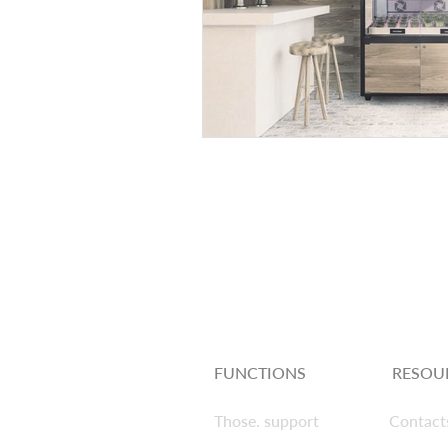
FUNCTIONS
RESOU
Those. support
Contact