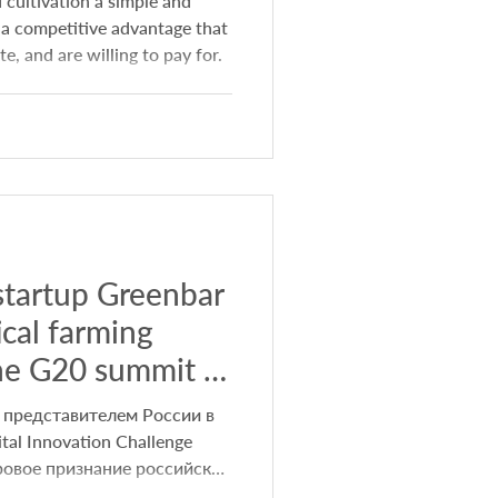
ultivation a simple and
 a competitive advantage that
e, and are willing to pay for.
startup Greenbar
ical farming
the G20 summit in
 представителем России в
al Innovation Challenge
ровое признание российских
оваций. Российская