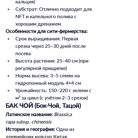
кальция)
Субстрат: Отлично подходит для 
NFT и капельного полива с 
хорошим дренажем
Особенности для сити-фермерства:
Срок выращивания: Первая 
срезка через 25–30 дней после 
посева
Высота растения: 25–40 см (при 
регулярной прищипке)
Норма высева: 3–5 семян на 
гидропонный модуль 4×4 см
Урожайность: 150–220 г зелени с 
м² за цикл (с учётом 2–3 срезок)
БАК ЧОЙ (Бок-Чой, Тацой)
Латинское название:
Brassica 
rapa
 subsp. 
chinensis
История и география:
 Одна из 
древнейших культур Китая, 