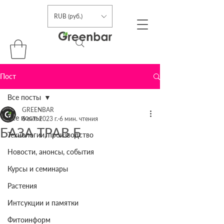
RUB (руб.)
Пост
Все посты
GREENBAR
Все посты
6 окт. 2023 г.
6 мин. чтения
БАЗА ТРАВ Б
Технологии, производство
Новости, анонсы, события
Курсы и семинары
Растения
Интсукции и памятки
Фитоинформ